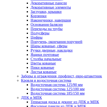
Декоративные панели
Декоративные элементы
Заглушки, крышки
Корзинки
Наконечники, навершия
Основания балясин
Переходы на трубы
Полусферы
Цифры
Поручень, окончания поручней
Шары кованые, сферы
Ручки дверные, накладки
Ящики почтовые
Столбы начальные
Цветы кованые
Пики кованые
Листья кованые
Заборы и ограждения, профлист, евро-штакетник
Кровля и водосточная система
Водосточная система 125/90 мм
Водосточная система 125/100 мм
Водосточная система 185/150 мм
ДПК и МПК
Террасная доска и декинг из ДПК и МПК
Фасадные панели из ДПК и МПК