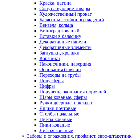
Краска, патина
Сопутствующие товары
Художественный прокат
Балясины, стойки ограждений
Вензеля, кольца
Виноград кованый
Вставки в балясину
Декоративные панели
Декоративные элементы
Заглушки, крышки
Корзинки
Наконечники, навершия
Основания балясин
Переходы на трубы
Полусферы
Цифры
Поручень, окончания поручней
Шары кованые, сферы
Ручки дверные, накладки
Ящики почтовые
Столбы начальные
Цветы кованые
Пики кованые
Листья кованые
Заборы и ограждения, профлист, евро-штакетник