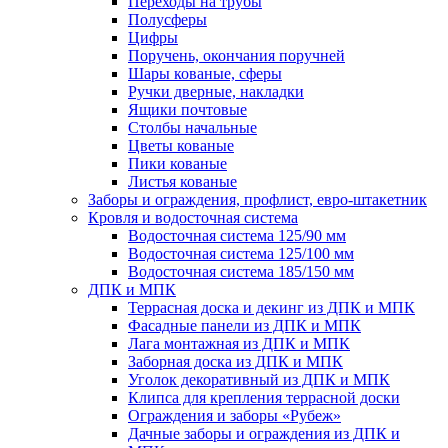
Переходы на трубы
Полусферы
Цифры
Поручень, окончания поручней
Шары кованые, сферы
Ручки дверные, накладки
Ящики почтовые
Столбы начальные
Цветы кованые
Пики кованые
Листья кованые
Заборы и ограждения, профлист, евро-штакетник
Кровля и водосточная система
Водосточная система 125/90 мм
Водосточная система 125/100 мм
Водосточная система 185/150 мм
ДПК и МПК
Террасная доска и декинг из ДПК и МПК
Фасадные панели из ДПК и МПК
Лага монтажная из ДПК и МПК
Заборная доска из ДПК и МПК
Уголок декоративный из ДПК и МПК
Клипса для крепления террасной доски
Ограждения и заборы «Рубеж»
Дачные заборы и ограждения из ДПК и