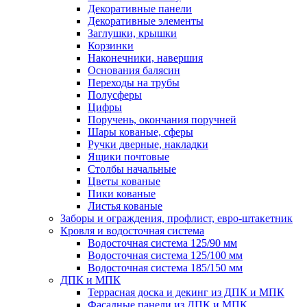
Декоративные панели
Декоративные элементы
Заглушки, крышки
Корзинки
Наконечники, навершия
Основания балясин
Переходы на трубы
Полусферы
Цифры
Поручень, окончания поручней
Шары кованые, сферы
Ручки дверные, накладки
Ящики почтовые
Столбы начальные
Цветы кованые
Пики кованые
Листья кованые
Заборы и ограждения, профлист, евро-штакетник
Кровля и водосточная система
Водосточная система 125/90 мм
Водосточная система 125/100 мм
Водосточная система 185/150 мм
ДПК и МПК
Террасная доска и декинг из ДПК и МПК
Фасадные панели из ДПК и МПК